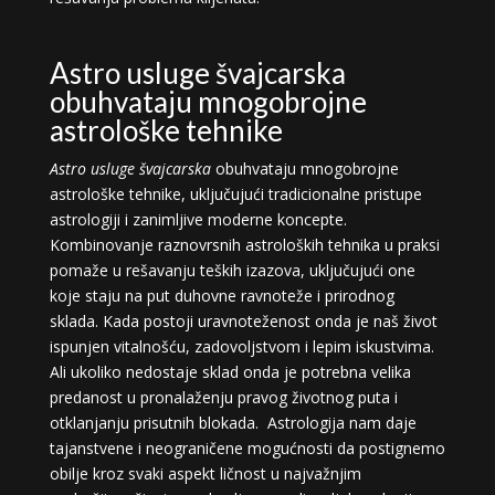
Astro usluge švajcarska
obuhvataju mnogobrojne
astrološke tehnike
Astro usluge švajcarska
obuhvataju mnogobrojne
astrološke tehnike, uključujući tradicionalne pristupe
astrologiji i zanimljive moderne koncepte.
Kombinovanje raznovrsnih astroloških tehnika u praksi
pomaže u rešavanju teških izazova, uključujući one
koje staju na put duhovne ravnoteže i prirodnog
sklada. Kada postoji uravnoteženost onda je naš život
ispunjen vitalnošću, zadovoljstvom i lepim iskustvima.
Ali ukoliko nedostaje sklad onda je potrebna velika
predanost u pronalaženju pravog životnog puta i
otklanjanju prisutnih blokada. Astrologija nam daje
tajanstvene i neograničene mogućnosti da postignemo
obilje kroz svaki aspekt ličnost u najvažnjim