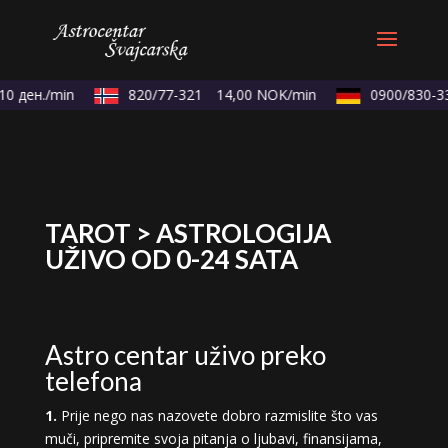
 ден./min
820/77-321
14,00 NOK/min
0900/830-33
TAROT > ASTROLOGIJA
UŽIVO OD 0-24 SATA
Astro centar uživo preko
telefona
1.
Prije nego nas nazovete dobro razmislite što vas
muči, pripremite svoja pitanja o ljubavi, finansijama,