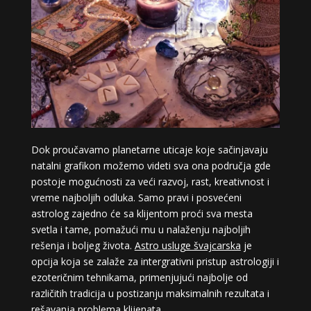
Dok proučavamo planetarne uticaje koje sačinjavaju
natalni grafikon možemo videti sva ona područja gde
postoje mogućnosti za veći razvoj, rast, kreativnost i
vreme najboljih odluka. Samo pravi i posvećeni
astrolog zajedno će sa klijentom proći sva mesta
svetla i tame, pomažući mu u nalaženju najboljih
rešenja i boljeg života.
Astro usluge švajcarska
je
opcija koja se zalaže za intergrativni pristup astrologiji i
ezoteričnim tehnikama, primenjujući najbolje od
različitih tradicija u postizanju maksimalnih rezultata i
rešavanja problema klijenata.