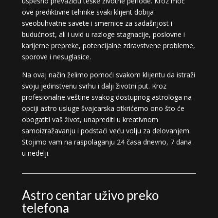
uspešno prevaziđu teške životne periode. Kroz moć
ove prediktivne tehnike svaki klijent dobija
sveobuhvatne savete i smernice za sadašnjost i
budućnost, ali i uvid u razloge stagnacije, poslovne i
karijerne prepreke, potencijalne zdravstvene probleme,
sporove i nesuglasice.
Na ovaj način želimo pomoći svakom klijentu da istraži
svoju jedinstvenu svrhu i dalji životni put. Kroz
profesionalne veštine svakog dostupnog astrologa na
opciji astro usluge švajcarska otkrićemo ono što će
obogatiti vaš život, unaprediti u kreativnom
samoizražavanju i podstaći veću volju za delovanjem.
Stojimo vam na raspolaganju 24 časa dnevno, 7 dana
u nedelji.
Astro centar uživo preko
telefona