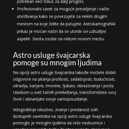
potreban veći fokus za dalji progres.
Profesionalni savet za moguće preseljenje i način
utvrđivanja kako se povezujete sa nekim drugim
mestom na koje želite da putujete. Astrokartografski
prikaz je moćan način da se utvrde svi uzbudljivi
aspekti života osobe na nekom novom mestu.
Astro usluge švajcarska
pomoge su mnogim ljudima
Na opciji astro usluge švajcarska takođe možete dobiti
odgovore na pitanja prošlosti, sadašnjosti, budućnosti,
zdravlja, karijere, imovine, ljubavi, obrazovanja i posla.
Ulaskom u svet tačnih predviđanja, transformišete svoj
život i obnavljate svoje samopouzdanje.
Višegodišnje iskustvo, znanje i predanost svih
dostupnih savetnika na opciji astro usluge švajcarska
pomoglo je mnogim ljudima da reše nedoumice i