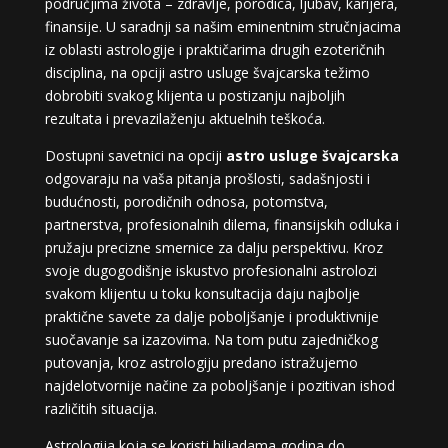
područjima života – zdravlje, porodica, ljubav, karijera,
finansije. U saradnji sa našim eminentnim stručnjacima
iz oblasti astrologije i praktičarima drugih ezoteričnih
disciplina, na opciji astro usluge švajcarska težimo
dobrobiti svakog klijenta u postizanju najboljih
rezultata i prevazilaženju aktuelnih teškoća.
Dostupni savetnici na opciji
astro usluge švajcarska
odgovaraju na vaša pitanja prošlosti, sadašnjosti i
budućnosti, porodičnih odnosa, potomstva,
partnerstva, profesionalnih dilema, finansijskih odluka i
pružaju precizne smernice za dalju perspektivu. Kroz
svoje dugogodišnje iskustvo profesionalni astrolozi
svakom klijentu u toku konsultacija daju najbolje
praktične savete za dalje poboljšanje i produktivnije
suočavanje sa izazovima. Na tom putu zajedničkog
putovanja, kroz astrologiju predano istražujemo
najdelotvornije načine za poboljšanje i pozitivan ishod
različitih situacija.
Astrologija koja se koristi hiljadama godina do