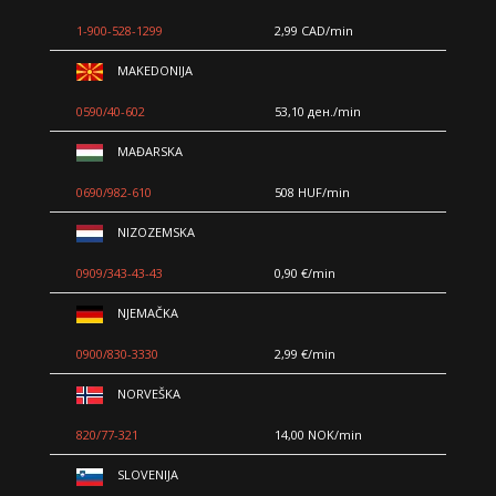
1-900-528-1299
2,99 CAD/min
MAKEDONIJA
0590/40-602
53,10 ден./min
MAĐARSKA
0690/982-610
508 HUF/min
NIZOZEMSKA
0909/343-43-43
0,90 €/min
NJEMAČKA
0900/830-3330
2,99 €/min
NORVEŠKA
DINA
/ Kod 38
820/77-321
14,00 NOK/min
Tarot savjetnik je zauzet
SLOVENIJA