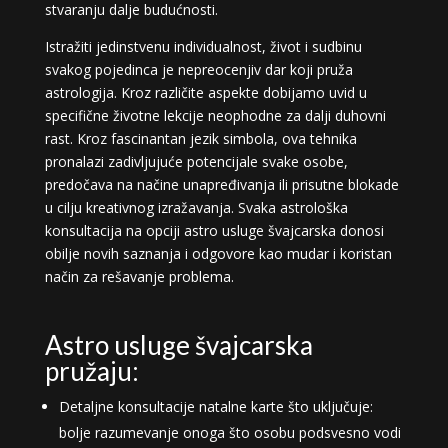
stvaranju dalje budućnosti.
Istražiti jedinstvenu individualnost, život i sudbinu
svakog pojedinca je nepreocenjiv dar koji pruža
astrologija. Kroz različite aspekte dobijamo uvid u
specifične životne lekcije neophodne za dalji duhovni
rast. Kroz fascinantan jezik simbola, ova tehnika
pronalazi zadivljujuće potencijale svake osobe,
predočava na načine unapređivanja ili prisutne blokade
u cilju kreativnog izražavanja. Svaka astrološka
konsultacija na opciji astro usluge švajcarska donosi
obilje novih saznanja i odgovore kao mudar i koristan
način za rešavanje problema.
Astro usluge švajcarska
pružaju:
Detaljne konsultacije natalne karte što uključuje:
bolje razumevanje onoga što osobu podsvesno vodi