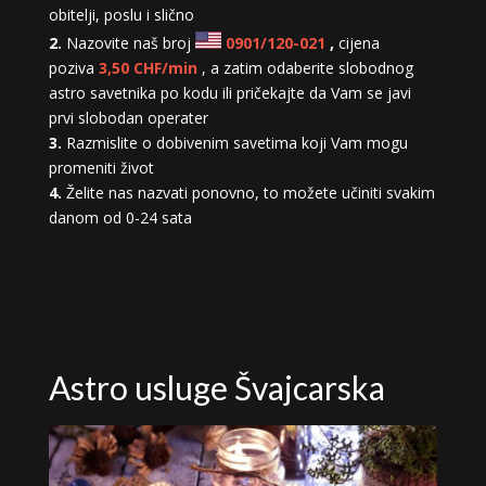
obitelji, poslu i slično
2.
Nazovite naš broj
0901/120-021
,
cijena
poziva
3,50 CHF/min
, a zatim odaberite slobodnog
astro savetnika po kodu ili pričekajte da Vam se javi
prvi slobodan operater
3.
Razmislite o dobivenim savetima koji Vam mogu
promeniti život
4.
Želite nas nazvati ponovno, to možete učiniti svakim
danom od 0-24 sata
Astro usluge Švajcarska