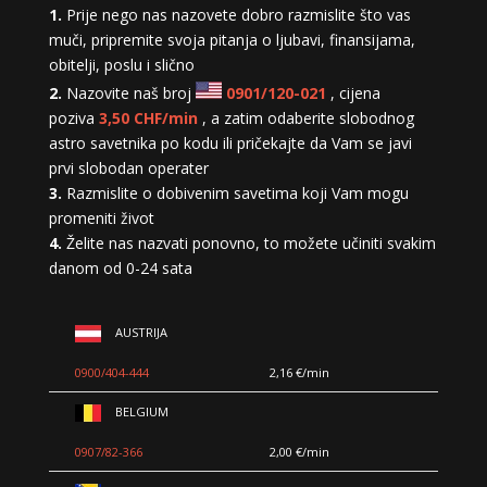
1.
Prije nego nas nazovete dobro razmislite što vas
muči, pripremite svoja pitanja o ljubavi, finansijama,
obitelji, poslu i slično
2.
Nazovite naš broj
0901/120-021
, cijena
poziva
3,50 CHF/min
, a zatim odaberite slobodnog
astro savetnika po kodu ili pričekajte da Vam se javi
prvi slobodan operater
3.
Razmislite o dobivenim savetima koji Vam mogu
promeniti život
4.
Želite nas nazvati ponovno, to možete učiniti svakim
danom od 0-24 sata
AUSTRIJA
0900/404-444
2,16 €/min
BELGIUM
0907/82-366
2,00 €/min