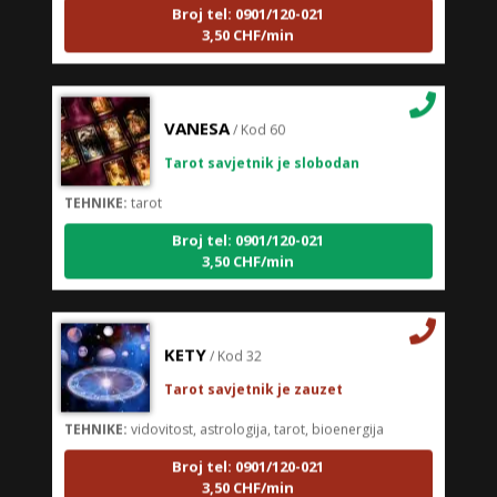
3,50 CHF/min
VANESA
/ Kod 60
Tarot savjetnik je slobodan
TEHNIKE:
tarot
Broj tel: 0901/120-021
3,50 CHF/min
KETY
/ Kod 32
Tarot savjetnik je zauzet
TEHNIKE:
vidovitost, astrologija, tarot, bioenergija
Broj tel: 0901/120-021
3,50 CHF/min