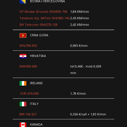
BOSNA I HERCEGOVINA
HT Mostar (Eronet): 094/850-746
1,84 KM/min
Telekom Srp. (MTel): 094/583-146
2,45 KM/min
BH Telecom: 094/270-128
2,42 KM/min
CRNA GORA
095/700-002
0,985 €/min
HRVATSKA
064/500-000
tel:0,46€ - mob:0,63€
min
IRELAND
1570-476-090
1,78 €/min
ITALY
899 166 527
0,366 €/call + 1,83 €/min
KANADA