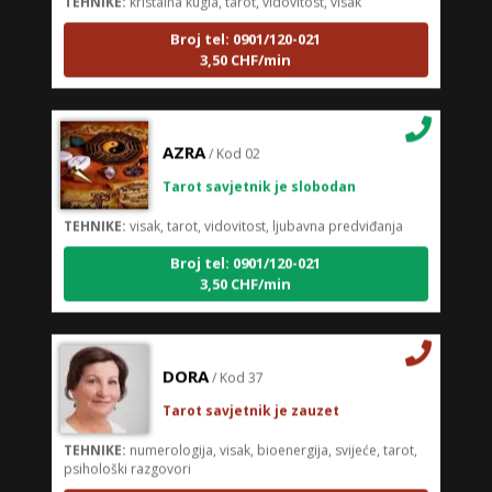
Broj tel: 0901/120-021
3,50 CHF/min
AZRA
/ Kod 02
Tarot savjetnik je slobodan
TEHNIKE:
visak, tarot, vidovitost, ljubavna predviđanja
Broj tel: 0901/120-021
3,50 CHF/min
DORA
/ Kod 37
Tarot savjetnik je zauzet
TEHNIKE:
numerologija, visak, bioenergija, svijeće, tarot,
psihološki razgovori
Broj tel: 0901/120-021