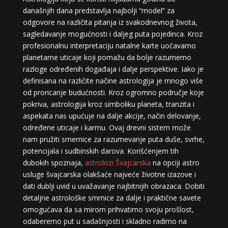
današnjih dana predstavlja najbolji “model” za
odgovore na različita pitanja iz svakodnevnog života,
sagledavanje mogućnosti i daljeg puta pojedinca. Kroz
profesionalnu interpretaciju natalne karte uočavamo
planetarne uticaje koji pomažu da bolje razumemo
razloge određenih događaja i dalje perspektive. Iako je
definisana na različite načine astrologija je mnogo više
od proricanje budućnosti. Kroz ogromno područje koje
pokriva, astrologija kroz simboliku planeta, tranzita i
aspekata nas upućuje na dalje akcije, način delovanje,
određene uticaje i karmu. Ovaj drevni sistem može
nam pružiti smernice za razumevanje puta duše, svrhe,
potencijala i sudbinskih darova. Korišćenjem tih
dubokih spoznaja,
astrolozi Švajcarska
na opciji astro
usluge švajcarska olakšaće najveće životne izazove i
dati dublji uvid u uvažavanje najbitnijih obrazaca. Dobiti
detaljne astrološke smrnice za dalje i praktične savete
omogućava da sa mirom prihvatimo svoju prošlost,
odaberemo put u sadašnjosti i skladno radimo na