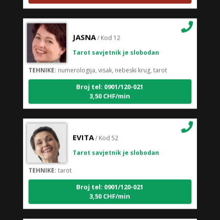
JASNA
/ Kod 12
Tarot savjetnik je slobodan
TEHNIKE:
numerologija, visak, nebeski krug, tarot
Broj tel: 0901/120-021
3,50 CHF/min
EVITA
/ Kod 52
Tarot savjetnik je slobodan
TEHNIKE:
tarot
Broj tel: 0901/120-021
3,50 CHF/min