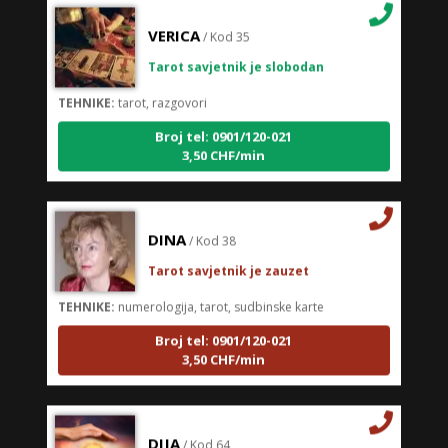
VERICA
/ Kod 35
Tarot savjetnik je slobodan
TEHNIKE:
tarot, razgovori
Broj tel: 0901/120-021
3,50 CHF/min
DINA
/ Kod 38
Tarot savjetnik je zauzet
TEHNIKE:
numerologija, tarot, sudbinske karte
Broj tel: 0901/120-021
3,50 CHF/min
DIJA
/ Kod 64