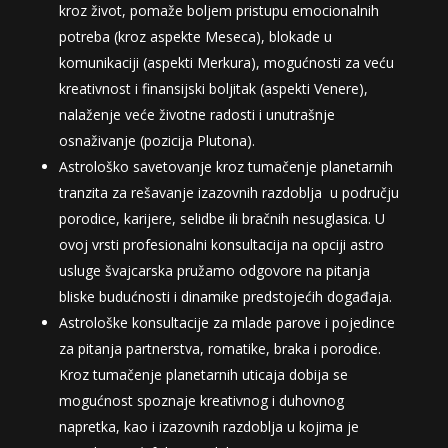
kroz život, pomaže boljem pristupu emocionalnih
potreba (kroz aspekte Meseca), blokade u
komunikaciji (aspekti Merkura), mogućnosti za veću
kreativnost i finansijski boljitak (aspekti Venere),
nalaženje veće životne radosti i unutrašnje
osnaživanje (pozicija Plutona).
Astrološko savetovanje kroz tumačenje planetarnih
tranzita za rešavanje izazovnih razdoblja u području
porodice, karijere, selidbe ili bračnih nesuglasica. U
ovoj vrsti profesionalni konsultacija na opciji astro
usluge švajcarska pružamo odgovore na pitanja
bliske budućnosti i dinamike predstojećih događaja.
Astrološke konsultacije za mlade parove i pojedince
za pitanja partnerstva, romatike, braka i porodice.
Kroz tumačenje planetarnih uticaja dobija se
mogućnost spoznaje kreativnog i duhovnog
napretka, kao i izazovnih razdoblja u kojima je